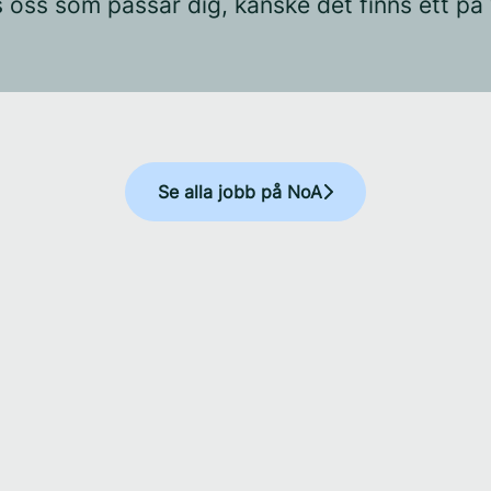
s oss som passar dig, kanske det finns ett på
Se alla jobb på NoA