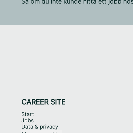
Så om du inte kunde hitta ett jobb ho
CAREER SITE
Start
Jobs
Data & privacy